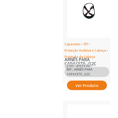
Capacetes
•
EPI
•
Proteção Auditiva e Cabeça
•
Proteção da Cabeça
ARNÊS PARA
CAPACETE _G2C
COD.: 43115.03
REF.: ARNÊS PARA
CAPACETE _G2C
Ver Produto