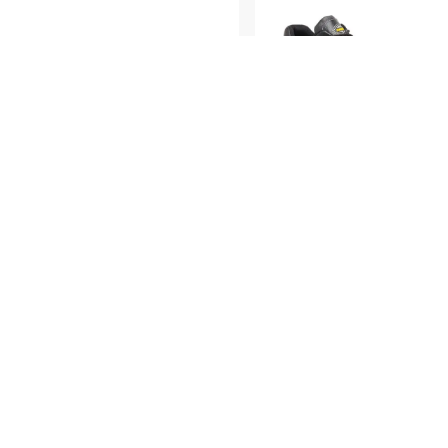
Calçado de Proteção
•
Série Gold
PEGASO S3 CI SRC
COD.: 40105.02
REF.: PEGASO S3
Ver Produto