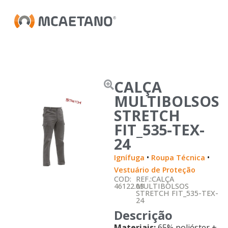
CALÇA
MULTIBOLSOS
STRETCH
FIT_535-TEX-
24
•
•
Ignífuga
Roupa Técnica
Vestuário de Proteção
COD:
REF.:CALÇA
46122.03
MULTIBOLSOS
STRETCH FIT_535-TEX-
24
Descrição
Materiais:
65% poliéster +