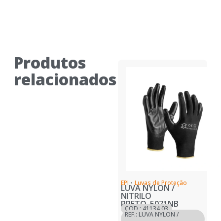
Produtos
relacionados
EPI
•
Luvas de Proteção
LUVA NYLON /
NITRILO
PRETO_5071NB
COD.: 41134.03
REF.: LUVA NYLON /