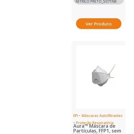
NITRILO PRETO_5071NB
Ver Produto
EPI
•
Máscaras Autofiltrantes
•
Proteção Respiratória
Aura™ Máscara de
Partículas, FFP1, sem