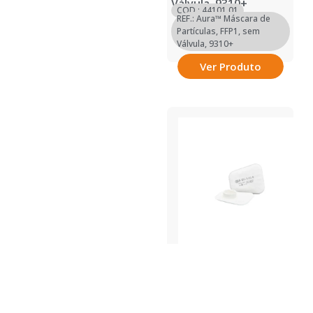
Válvula, 9310+
COD.: 44101.01
REF.: Aura™ Máscara de
Partículas, FFP1, sem
Válvula, 9310+
Ver Produto
EPI
•
Filtros para Máscaras
•
Proteção da Cabeça
•