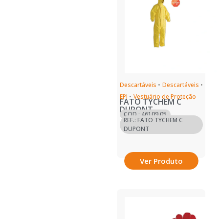
Descartáveis
•
Descartáveis
•
EPI
•
Vestuário de Proteção
FATO TYCHEM C
DUPONT
COD.: 46109.05
REF.: FATO TYCHEM C
DUPONT
Ver Produto