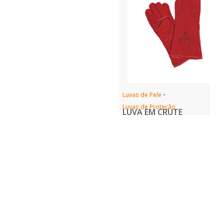
Luvas de Pele
•
Luvas de Proteção
LUVA EM CRUTE
KEVLAR – WELDER
COD.: 41120.03
REF.: LUVA EM CRUTE
KEVLAR - WELDER
Ver Produto
Ver mais
Ver mais