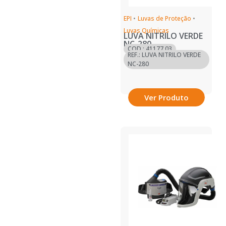
EPI
•
Luvas de Proteção
•
Luvas Químicas
LUVA NITRILO VERDE
NC-280
COD.: 41177.03
REF.: LUVA NITRILO VERDE
NC-280
Ver Produto