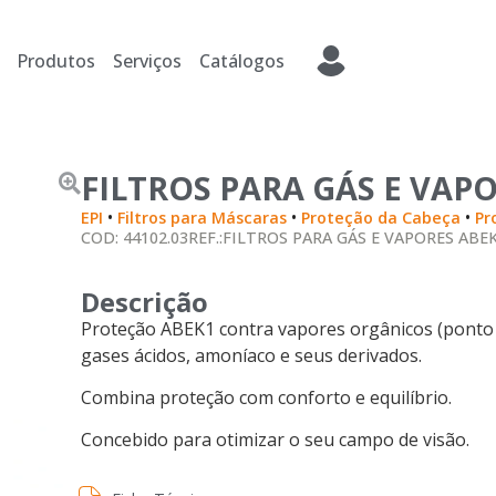
Produtos
Serviços
Catálogos
FILTROS PARA GÁS E VAP
•
•
•
EPI
Filtros para Máscaras
Proteção da Cabeça
Pr
COD: 44102.03
REF.:FILTROS PARA GÁS E VAPORES ABE
Descrição
Proteção ABEK1 contra vapores orgânicos (ponto d
gases ácidos, amoníaco e seus derivados.
Combina proteção com conforto e equilíbrio.
Concebido para otimizar o seu campo de visão.
Ficha Técnica