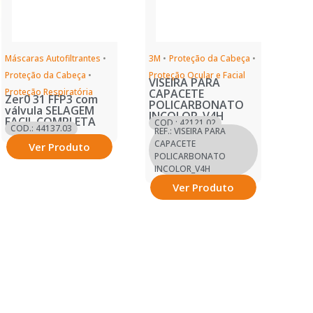
Máscaras Autofiltrantes
•
3M
•
Proteção da Cabeça
•
Proteção da Cabeça
•
Proteção Ocular e Facial
VISEIRA PARA
Proteção Respiratória
CAPACETE
Zer0 31 FFP3 com
POLICARBONATO
válvula SELAGEM
INCOLOR_V4H
FACIL COMPLETA
COD.: 42121.02
COD.: 44137.03
REF.: VISEIRA PARA
CAPACETE
Ver Produto
POLICARBONATO
INCOLOR_V4H
Ver Produto
Ver mais
Ver mais