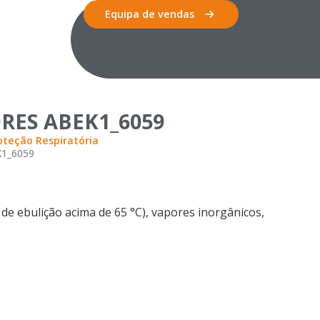
Equipa de vendas
ORES ABEK1_6059
oteção Respiratória
K1_6059
e ebulição acima de 65 °C), vapores inorgânicos,