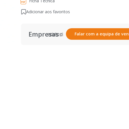
Ficha Técnica
Adicionar aos favoritos
Empresas
Registar
Login
Falar com a equipa de ve