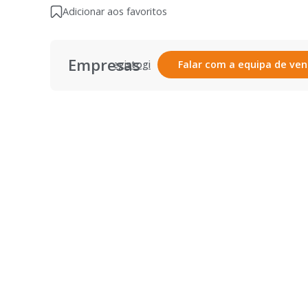
Adicionar aos favoritos
Empresas
Registar
Login
Falar com a equipa de ve