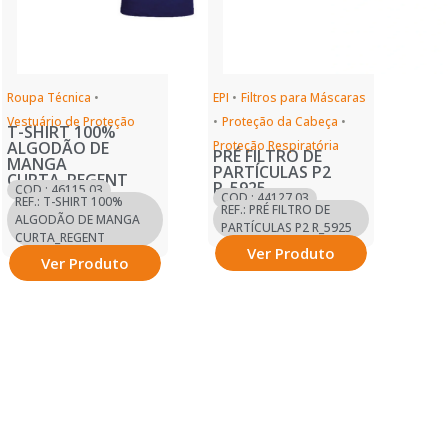
Roupa Técnica
•
EPI
•
Filtros para Máscaras
Vestuário de Proteção
•
Proteção da Cabeça
•
T-SHIRT 100%
ALGODÃO DE
Proteção Respiratória
PRÉ FILTRO DE
MANGA
PARTÍCULAS P2
CURTA_REGENT
R_5925
COD.: 46115.03
COD.: 44127.03
REF.: T-SHIRT 100%
REF.: PRÉ FILTRO DE
ALGODÃO DE MANGA
PARTÍCULAS P2 R_5925
CURTA_REGENT
Ver Produto
Ver Produto
Ver mais
Ver mais