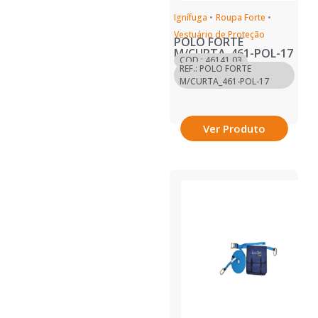
Ignífuga
•
Roupa Forte
•
Vestuário de Proteção
POLO FORTE
M/CURTA_461-POL-17
COD.: 46141.03
REF.: POLO FORTE
M/CURTA_461-POL-17
Ver Produto