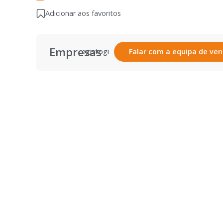
Adicionar aos favoritos
Empresas
Registar
Login
Falar com a equipa de ve