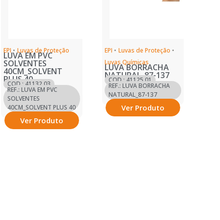
EPI
•
Luvas de Proteção
EPI
•
Luvas de Proteção
•
LUVA EM PVC
SOLVENTES
Luvas Químicas
LUVA BORRACHA
40CM_SOLVENT
NATURAL_87-137
PLUS 40
COD.: 41125.01
COD.: 41132.03
REF.: LUVA BORRACHA
REF.: LUVA EM PVC
NATURAL_87-137
SOLVENTES
Ver Produto
40CM_SOLVENT PLUS 40
Ver Produto
Ver mais
Ver mais