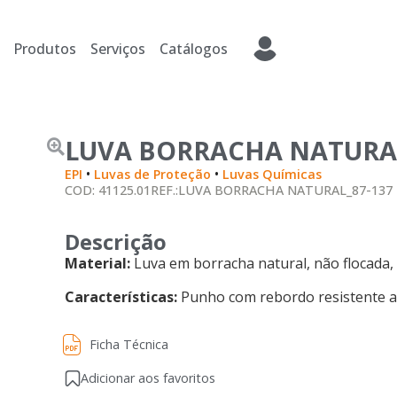
Produtos
Serviços
Catálogos
LUVA BORRACHA NATURAL
•
•
EPI
Luvas de Proteção
Luvas Químicas
COD: 41125.01
REF.:LUVA BORRACHA NATURAL_87-137
Descrição
Material:
Luva em borracha natural, não flocada
Características:
Punho com rebordo resistente ao
Ficha Técnica
Ficha Técnica
Adicionar aos favoritos