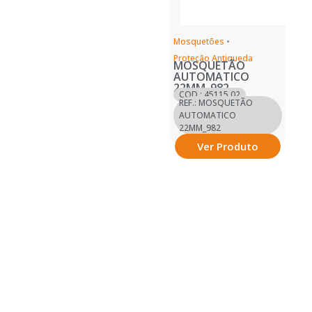
Mosquetões
•
Proteção Antiqueda
MOSQUETÃO
AUTOMATICO
22MM_982
COD.: 45115.02
REF.: MOSQUETÃO
AUTOMATICO
22MM_982
Ver Produto