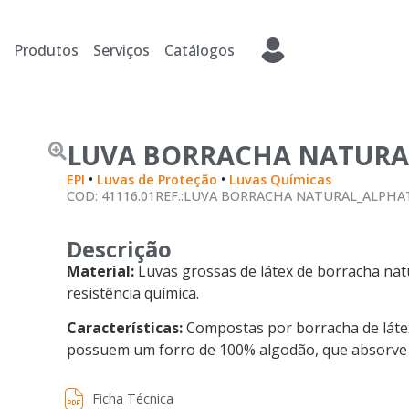
Produtos
Serviços
Catálogos
LUVA BORRACHA NATURAL
•
•
EPI
Luvas de Proteção
Luvas Químicas
COD: 41116.01
REF.:LUVA BORRACHA NATURAL_ALPHAT
Descrição
Material:
Luvas grossas de látex de borracha nat
resistência química.
Características:
Compostas por borracha de látex
possuem um forro de 100% algodão, que absorve 
Ficha Técnica
Ficha Técnica