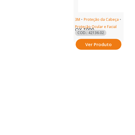
3M
•
Proteção da Cabeça
•
Proteção Ocular e Facial
OX 1000
COD.: 42136.02
Ver Produto