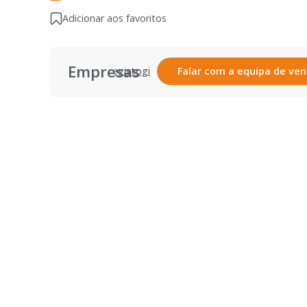
Adicionar aos favoritos
Empresas
Registar
Login
Falar com a equipa de ve