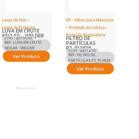
Luvas de Pele
•
EPI
•
Filtros para Máscaras
Luvas de Proteção
•
Proteção da Cabeça
•
LUVA EM CRUTE
KEVLAR – WELDER
Proteção Respiratória
FILTRO DE
COD.: 41120.03
REF.: LUVA EM CRUTE
PARTÍCULAS
P3_913838
KEVLAR - WELDER
COD.: 44114.03
REF.: FILTRO DE
Ver Produto
PARTÍCULAS P3_913838
Ver Produto
Ver mais
Ver mais