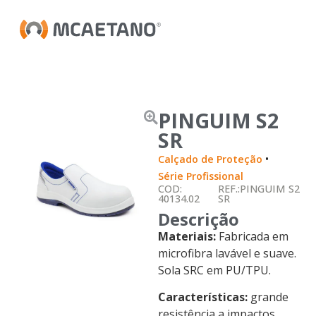
PINGUIM S2
SR
•
Calçado de Proteção
Série Profissional
COD:
REF.:PINGUIM S2
40134.02
SR
Descrição
Materiais:
Fabricada em
microfibra lavável e suave.
Sola SRC em PU/TPU.
Características:
grande
resistência a impactos.