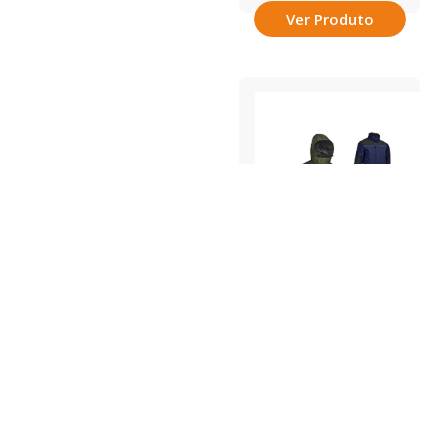
Ver Produto
Ignífuga
•
Roupa Técnica
•
Vestuário de Proteção
PARKA IMPERMEAVEL
MANGAS
DESTACAVEIS_ATLANTA
COD.: 46144.02
REF.: PARKA IMPERMEAVEL
MANGAS