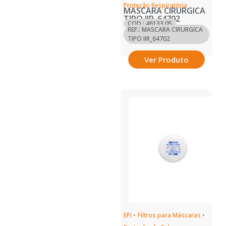
Proteção Respiratória
MASCARA CIRURGICA
TIPO IIR_64702
COD.: 46133.05
REF.: MASCARA CIRURGICA
TIPO IIR_64702
Ver Produto
EPI
•
Filtros para Máscaras
•