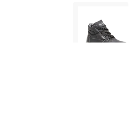
Calçado de Proteção
•
Série Red
ROMA S3 SRC
COD.: 40116.02
REF.: ROMA S3 SRC
Ver Produto