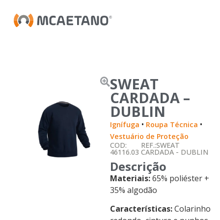
SWEAT
CARDADA –
DUBLIN
•
•
Ignífuga
Roupa Técnica
Vestuário de Proteção
COD:
REF.:SWEAT
46116.03
CARDADA - DUBLIN
Descrição
Materiais:
65% poliéster +
35% algodão
Características:
Colarinho