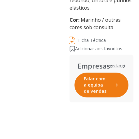
redondo, cintura e punhos
elásticos.
Cor:
Marinho / outras
cores sob consulta
Ficha Técnica
Ficha Técnica
Adicionar aos favoritos
Empresas
Registar
Login
Falar com
a equipa
de vendas