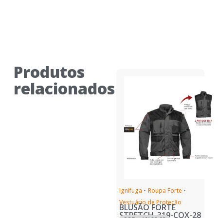
Produtos
relacionados
Ignífuga
•
Roupa Forte
•
Vestuário de Proteção
BLUSÃO FORTE
STRETCH_319-COX-28