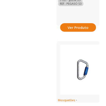
COD.: 40105.02
REF.: PEGASO S3
Ver Produto
Mosquetões
•
Proteção Antiqueda