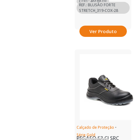
COD.: 46188.03
REF.: BLUSÃO FORTE
STRETCH_319-COX-28
Ver Produto
Calçado de Proteção
•
Série Gold
PEGASO S3 CI SRC