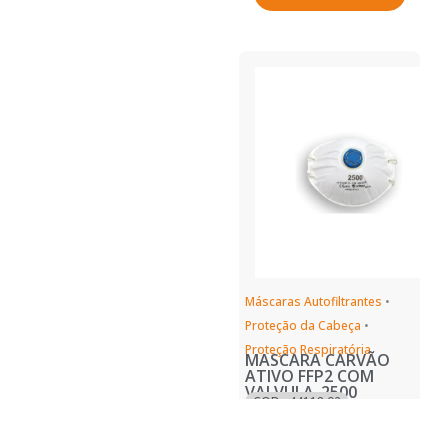
Máscaras Autofiltrantes
•
Proteção da Cabeça
•
Proteção Respiratória
MASCARA CARVÃO
ATIVO FFP2 COM
VALVULA_2500
COD.: 44118.02
REF.: MASCARA CARVÃO
ACTIVO FFP2 COM