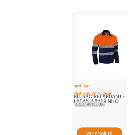
Ignífuga
•
Vestuário de Proteção
BLUSÃO RETARDANTE
LARANJA/MARINHO
COD.: 46153.06
Ver Produto