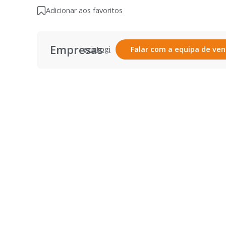
Adicionar aos favoritos
Empresas
Registar
Login
Falar com a equipa de ve