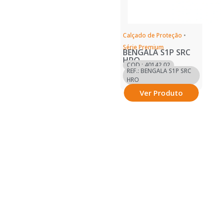
Calçado de Proteção
•
Série Premium
BENGALA S1P SRC
HRO
COD.: 40142.02
REF.: BENGALA S1P SRC
HRO
Ver Produto