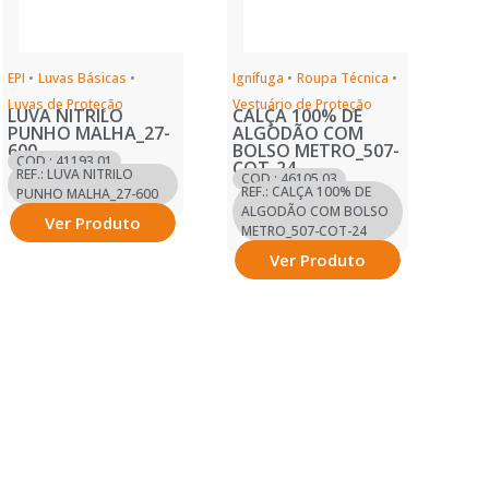
EPI
•
Luvas Básicas
•
Ignífuga
•
Roupa Técnica
•
Luvas de Proteção
Vestuário de Proteção
LUVA NITRILO
CALÇA 100% DE
PUNHO MALHA_27-
ALGODÃO COM
600
BOLSO METRO_507-
COD.: 41193.01
COT-24
REF.: LUVA NITRILO
COD.: 46105.03
REF.: CALÇA 100% DE
PUNHO MALHA_27-600
ALGODÃO COM BOLSO
Ver Produto
METRO_507-COT-24
Ver Produto
Ver mais
Ver mais