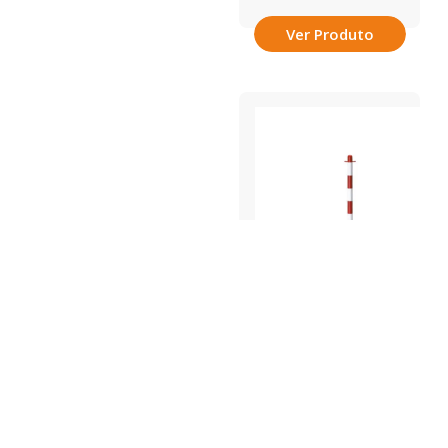
Ver Produto
Sinalética
•
Sinaléticas e Diversos
COLUNA / POSTE
DELIMITAÇÃO COM
BASE E CAPUZ
COD.: 49102.01
REF.: COLUNA / POSTE
DELIMITAÇÃO COM BASE E