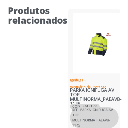
Produtos
relacionados
Ignífuga
•
Vestuário de Proteção
PARKA IGNIFUGA AV
TOP
MULTINORMA_PAEAVB-
1145
COD.: 46141.04
REF.: PARKA IGNIFUGA AV
TOP
MULTINORMA_PAEAVB-
1145