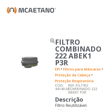
FILTRO
COMBINADO
222 ABEK1
P3R
•
•
EPI
Filtros para Máscaras
•
Proteção da Cabeça
Proteção Respiratória
COD:
REF.:FILTRO
44140.03
COMBINADO 222
ABEK1 P3R
Descrição
Filtro Reutilizável.