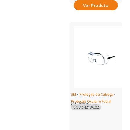
Ver Produto
3M
•
Proteção da Cabeça
•
Proteção Ocular e Facial
OX 1000
COD.: 42136.02