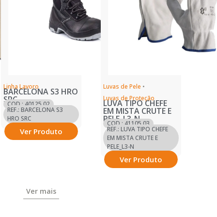
Linha Lavoro
Luvas de Pele
•
BARCELONA S3 HRO
SRC
Luvas de Proteção
LUVA TIPO CHEFE
COD.: 40125.02
REF.: BARCELONA S3
EM MISTA CRUTE E
PELE_L3-N
HRO SRC
COD.: 41105.03
REF.: LUVA TIPO CHEFE
Ver Produto
EM MISTA CRUTE E
PELE_L3-N
Ver Produto
Ver mais
Ver mais