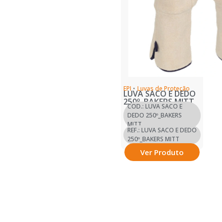
EPI
•
Luvas de Proteção
LUVA SACO E DEDO
250º_BAKERS MITT
COD.: LUVA SACO E
DEDO 250º_BAKERS
MITT
REF.: LUVA SACO E DEDO
250º_BAKERS MITT
Ver Produto