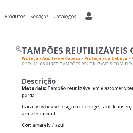
Produtos
Serviços
Catálogos
TAMPÕES REUTILIZÁVEIS 
•
•
Proteção Auditiva e Cabeça
Proteção da Cabeça
COD: 43106.01
REF.:TAMPÕES REUTILIZÁVEIS COM FIO
Descrição
Materiais:
Tampão reutilizável em elastómero ter
perda.
Carateristicas:
Design tri-falange, fácil de inserç
armazenamento.
Cor:
amarelo / azul