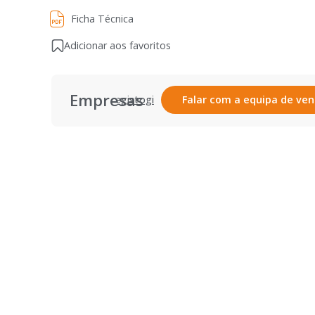
Ficha Técnica
Ficha Técnica
Adicionar aos favoritos
Empresas
Registar
Login
Falar com a equipa de ve