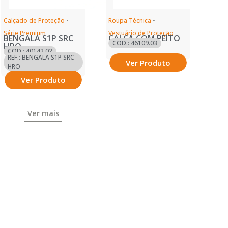
Calçado de Proteção
•
Roupa Técnica
•
Série Premium
Vestuário de Proteção
BENGALA S1P SRC
CALÇA COM PEITO
COD.: 46109.03
HRO
COD.: 40142.02
REF.: BENGALA S1P SRC
Ver Produto
HRO
Ver Produto
Ver mais
Ver mais
RECURSOS
Política de Devolução