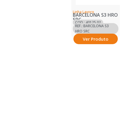
Linha Lavoro
BARCELONA S3 HRO
SRC
COD.: 40125.02
REF.: BARCELONA S3
HRO SRC
Ver Produto
SOBRE
SOLUÇÕES
Sobre Nós
Catálogos